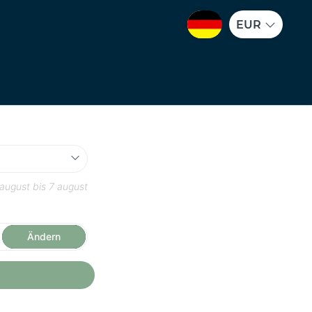
EUR
 august
bis
7 august
Ändern