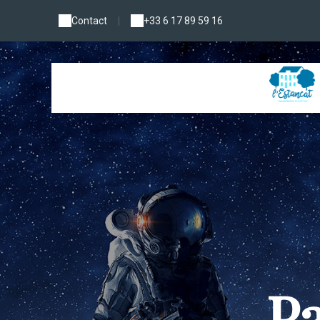
Contact
|
+33 6 17 89 59 16
Pa