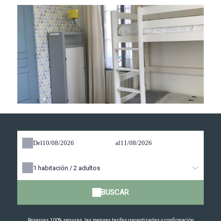
Del
al
1
habitación /
2
adultos
BUSCAR
Reservas 100% seguras, las mejores tarifas garantizadas y confirmación